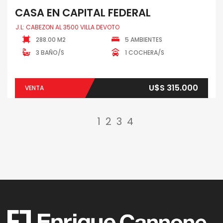
CASA EN CAPITAL FEDERAL
J.L: CABEZON AL 3500 VILLA DEVOTO
288.00 M2
5 AMBIENTES
3 BAÑO/S
1 COCHERA/S
U$S 315.000
VENTA
1
2
3
4